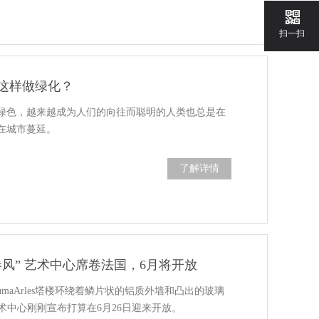
扫一扫
这样做绿化？
绿色，越来越成为人们的向往而聪明的人类也总是在
在城市蔓延。
了解详情
风” 艺术中心席卷法国，6月将开放
umaArles塔楼环绕着鳞片状的铝质外墙和凸出的玻璃
s艺术中心刚刚宣布打算在6月26日迎来开放。