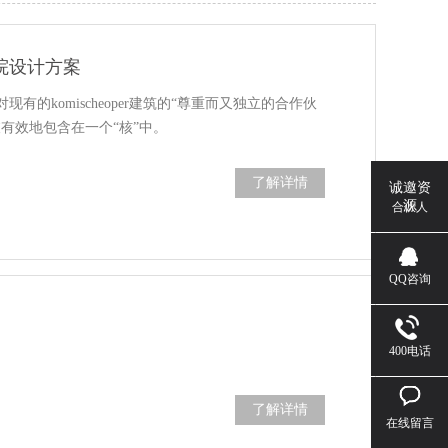
剧院设计方案
现有的komischeoper建筑的“尊重而又独立的合作伙
有效地包含在一个“核”中。
了解详情
诚邀资
源
合伙人
QQ咨询
400电话
了解详情
在线留言