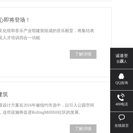
心即将登场！
文化馆和音乐产业馆建筑组成的音乐殿堂，将集结表
及人才培训四合一功能
了解详情
诚邀资
源
合伙人
QQ咨询
建筑
400电话
该设计方案在2016年被纽约市选中，以引入公园空间
设施将促进RollingMillHill社区的发展。
在线留言
了解详情