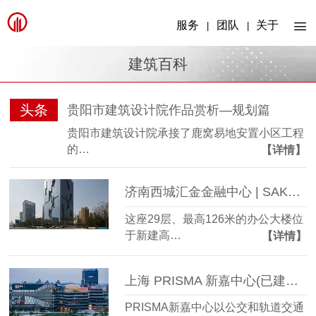
服务
团队
关于
|
|
建筑百科
头条
贵阳市建筑设计院作品赏析—规划篇
贵阳市建筑设计院承接了鹿窝易地安置小区工程
的…
【详情】
济南西城汇金金融中心 | SAKO Architects
这座29层、最高126米的办公大楼位
于新建高…
【详情】
上海 PRISMA 新嘉中心(已建成) | ECE
PRISMA新嘉中心以公交和轨道交通