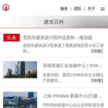
服务
团队
关于
|
|
建筑百科
头条
贵阳市建筑设计院作品赏析—规划篇
贵阳市建筑设计院承接了鹿窝易地安置小区工程
的…
【详情】
济南西城汇金金融中心 | SAKO Architects
这座29层、最高126米的办公大楼位
于新建高…
【详情】
上海 PRISMA 新嘉中心(已建成) | ECE
PRISMA新嘉中心以公交和轨道交通