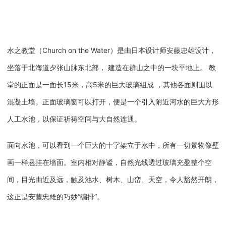
水之教堂（Church on the Water）是由日本设计师安藤忠雄设计，
坐落于北海道夕张山脉东北部， 建造在群山之中的一块平地上。 教
堂的正面是一面长15米，高5米的巨大玻璃组成 ，其他各面则围以
混凝土墙。正面玻璃窗可以打开，便是一个引入附近河水的巨大方形
人工水池，以保证祈祷空间与大自然连通。
面向水池，可以看到一个巨大的十字架立于水中，所有一切景物像壁
画一样悬挂在墙面。室内相对静谧，自然光线透过玻璃充盈整个空
间，目光由近及远，触及池水、树木、山峦、天空，令人豁然开朗，
这正是安藤忠雄的巧妙“编排”。